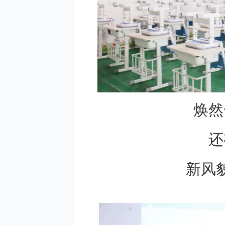
焕然
还
新风