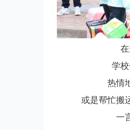
在
学校
热情
或是帮忙搬
一