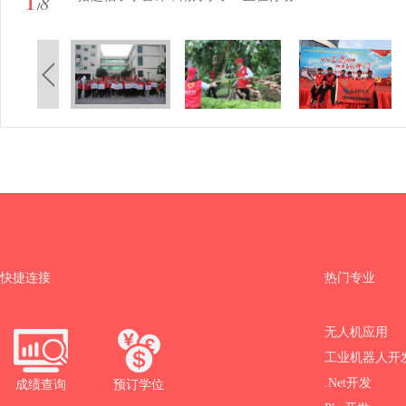
8
/
快捷连接
热门专业
无人机应用
工业机器人开
.Net开发
成绩查询
预订学位