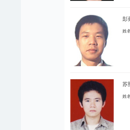
彭
姓名
苏
姓