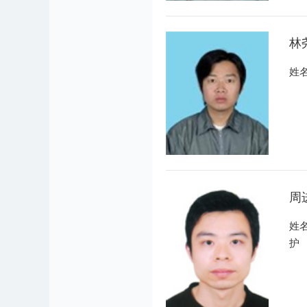
林
姓
周
姓
护