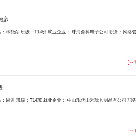
尧彦
名：林尧彦 班级：T14班 就业企业： 珠海鼎科电子公司 职务：网络
[ -
进
名：周进 班级：T14班 就业企业： 中山现代山禾玩具制品有公司 职
[ -