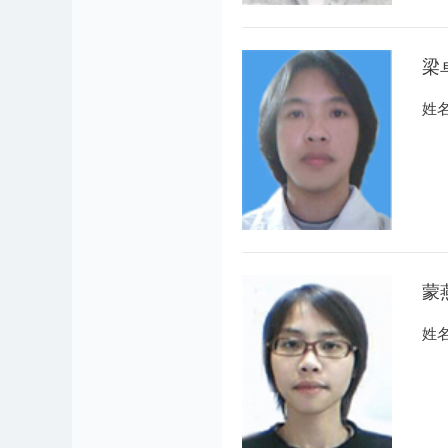
梁
姓
蒙
姓