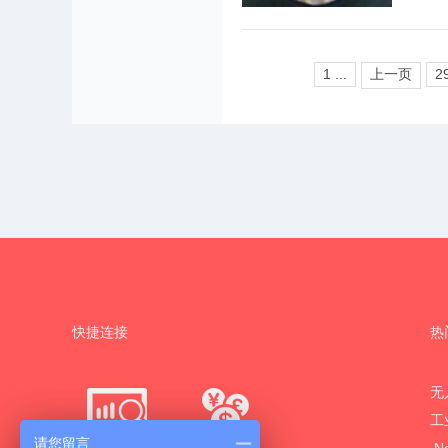
1 ...
上一页
2
快捷连接
热
无
工
请您留言