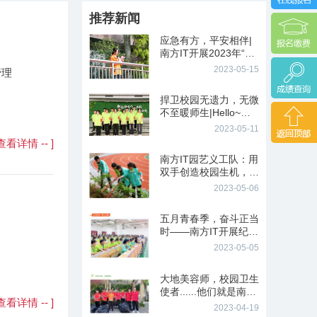
推荐新闻
应急有方，平安相伴|
南方IT开展2023年“防
灾减灾”主题教育活动
2023-05-15
管理
捍卫校园无遗力，无微
不至暖师生|Hello~我
们是南方IT校园护卫队
2023-05-11
- 查看详情 -- ]
南方IT园艺义工队：用
双手创造校园生机，用
行动奏响劳动协奏曲
2023-05-06
五月青春季，奋斗正当
时——南方IT开展纪念
五四运动104周年文艺
2023-05-05
汇演
大地美容师，校园卫生
使者......他们就是南方I
- 查看详情 -- ]
T卫生义工队
2023-04-19