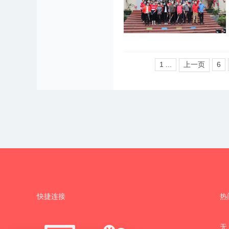
1 ...
上一页
6
快捷连接
热
无