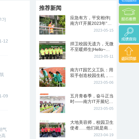
推荐新闻
应急有方，平安相伴|
学习
南方IT开展2023年“防
灾减灾”主题教育活动
2023-05-15
1-12
捍卫校园无遗力，无微
不至暖师生|Hello~我
们是南方IT校园护卫队
2023-05-11
南方IT园艺义工队：用
牢筑
双手创造校园生机，用
行动奏响劳动协奏曲
2023-05-06
1-09
五月青春季，奋斗正当
时——南方IT开展纪念
五四运动104周年文艺
2023-05-05
汇演
大地美容师，校园卫生
使者......他们就是南方I
朝气
T卫生义工队
2023-04-19
决高