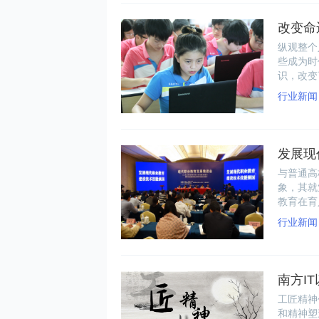
改变命
纵观整个
些成为时
识，改变
行业新闻
发展现
与普通高
象，其就
教育在育
行业新闻
南方I
工匠精神
和精神塑