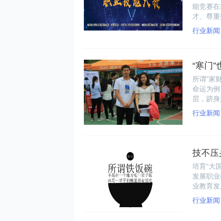
能竞赛在
才、尊重
伍建设步
行业新闻
“寒门
所谓“家
命运为例
层，跻身
行业新闻
技不压
培育“大
发展职业
业教育发
业教育才
行业新闻