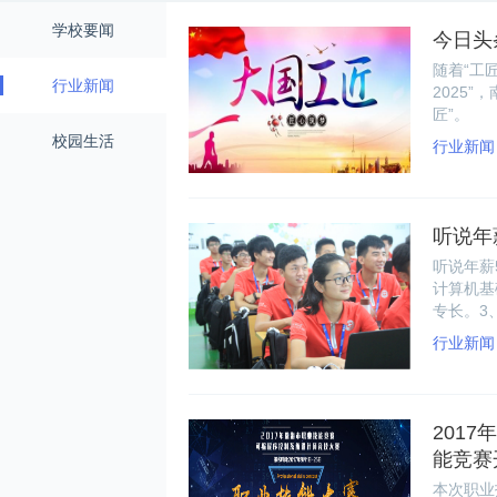
学校要闻
今日头
随着“工
行业新闻
2025
匠”。
校园生活
行业新闻
听说年
听说年薪
计算机基
专长。3
定的掌控
行业新闻
201
能竞赛
本次职业