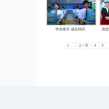
学在南方 成在特区
祝贺
1 ...
上一页
4
5