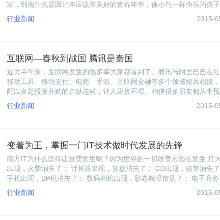
寒，到底什么原因让本应该在美好的青春年华，像小鸟一样快乐的孩子
变的沉默寡言，变的为高考而高考？以下是不少高考生在咨询南方IT时
行业新闻
2015-0
中的想法。
互联网—春秋到战国 腾讯是秦国
​近大半年来，互联网发生的很多事大家都看到了。腾讯与阿里巴巴在
移动工具、移动支付、电商、手游、互联网金融等多个领域短兵相接，
配以多起投资并购的合纵连横，让人应接不暇。相信很多朋友都从中预
到要有大变化，感觉它们的竞争比PC时代更激烈了，但具体又说不上
行业新闻
2015-0
why。
变着为王，掌握一门IT技术做时代发展的先锋
南方IT为什么坚持让改变发生呢？因为世界的一切改变永远在发生 打
出现，火柴消失了； 计算器出现，算盘消失了； CD出现，磁带消失
手机出现，BP机消失了； 数码相机出现，胶卷就没市场了； 电子商务
宝的出现，传统生意萎缩了… 智能手机、4G出现，回家不上电脑了。
行业新闻
2015-0