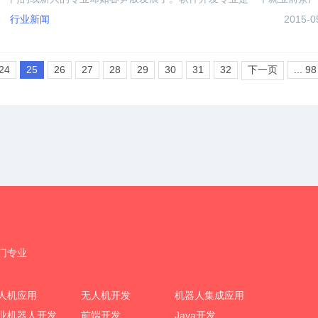
的专业！软件行业属于技术行业，随着中国软件业的迅猛发展，软件工
行业新闻
2015-0
师的薪资也“水涨船高”。
24
25
26
27
28
29
30
31
32
下一页
... 98
门专业
人机应用
无人机开发
机器人集成应用
业机器人开发
前端开发
Java开发