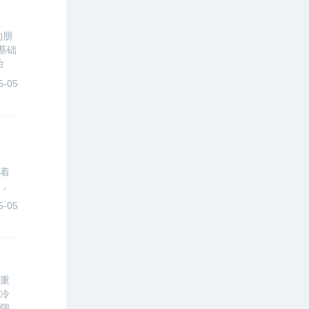
的朋
基础
治
的前
5-05
着
，
几
5-05
重
冷
阔