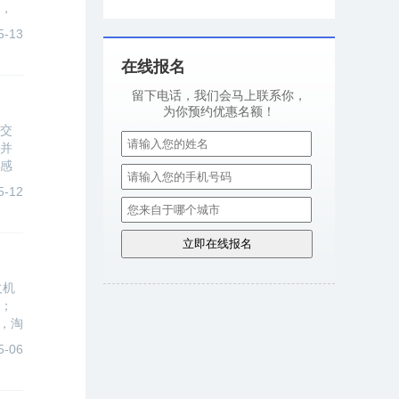
，
心
5-13
在线报名
留下电话，我们会马上联系你，
为你预约优惠名额！
社交
并
感
来
5-12
火机
了；
，淘
。。
5-06