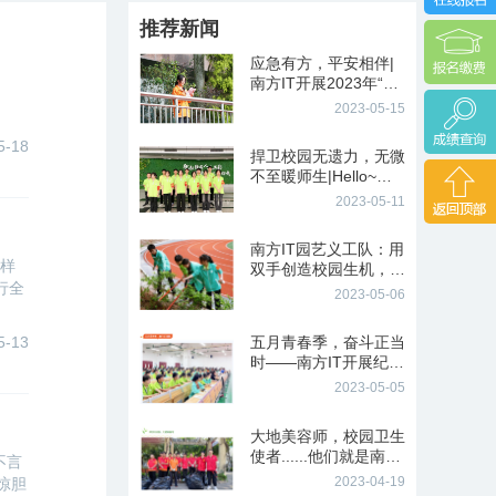
推荐新闻
应急有方，平安相伴|
南方IT开展2023年“防
灾减灾”主题教育活动
2023-05-15
5-18
捍卫校园无遗力，无微
不至暖师生|Hello~我
们是南方IT校园护卫队
2023-05-11
南方IT园艺义工队：用
样
双手创造校园生机，用
行全
行动奏响劳动协奏曲
2023-05-06
5-13
五月青春季，奋斗正当
时——南方IT开展纪念
五四运动104周年文艺
2023-05-05
汇演
大地美容师，校园卫生
使者......他们就是南方I
不言
T卫生义工队
2023-04-19
惊胆