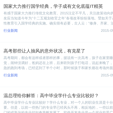
国家大力推行国学经典，学子成有文化底蕴IT精英
有感于国家大力推行传统文化教育。2015注定不平凡，关注政策动向
友应当知道今年为“十二五规划收官之年”各项改革纷纷落地。譬如关于
性教育引入国学经典的实施。确实很有必要，古人云：“修身、齐家、
国、平天下”。总是将“修身”列在首席，说明良好的个修养是成就事业
行业新闻
2015-0
提。
高考那些让人抽风的意外状况，有克星了
高考期间，都会有这样或者那样的事，据说有一次高考，孩子在家里睡
觉，闹钟没调好，爸妈还在上班，后来听到孩子打电话，说起来晚了，
急的跑到考场，已经迟到了半个小时，那时候孩子和家长都在考场外面
也已经晚了，那个时候大家都说，孩子都高考了，还上班干嘛啊，请假
行业新闻
2015-0
天嘛！今天呢，南方IT老师就给大家整理了高考那些让人抽风的意外状
况。
温总理给你解答：高中毕业学什么专业比较好？
高中毕业学什么专业比较好？学什么专业，对一个人的职业生涯是十分
要。但是，以前一些热门的专业早已经风头不再，相反地的，一些以前
门的或新兴的专业却如春笋般发展了。软件开发专业是一个就业前景广