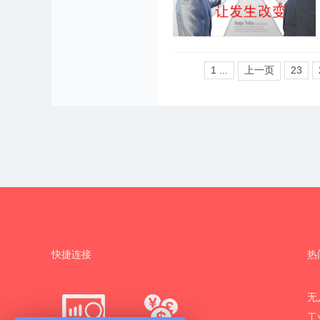
1 ...
上一页
23
快捷连接
热
无
工