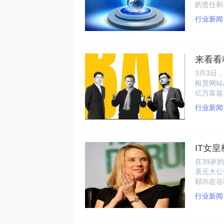
的责任和
拔乱反正
行业新闻
学生。那
来看看
3月3日
租赁网站
亿万富翁
行业新闻
IT女
在39岁的
美元大公
耶尔在谷
行业新闻