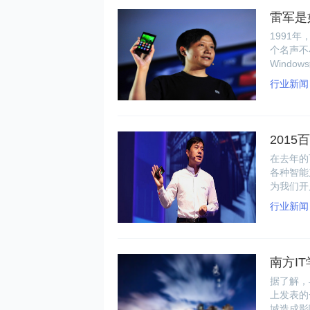
雷军是
1991
个名声不
Wind
行业新闻
201
在去年的
各种智能
为我们开
一二。
行业新闻
南方I
据了解，
上发表的
域造成影