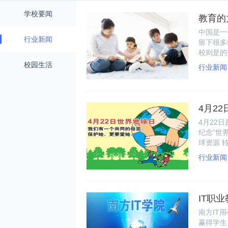
学校要闻
教育的
中国是一
行业新闻
留下很多
校则是的
孩子。
校园生活
行业新闻
4月2
4月22
纪念”世
球资源 
们“只有
行业新闻
行动起来
IT职
南方IT
赢得学生