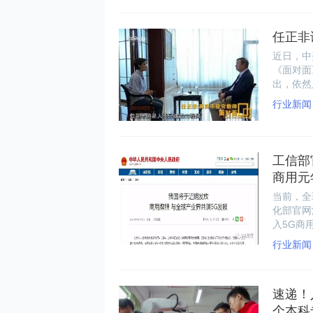
验，进而
任正非
近日，中
《面对面
出，依然
码在于教
行业新闻
们的思考
工信部
商用元
当前，全
化部官网
入5G商
行业新闻
速递！
个本科