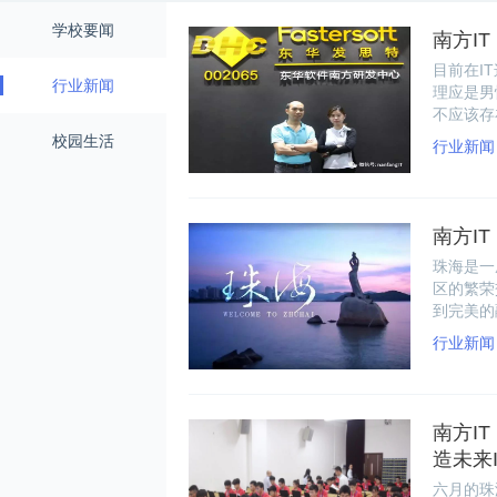
学校要闻
南方I
目前在I
行业新闻
理应是男
不应该存
读，她们
校园生活
行业新闻
届的校友
南方I
珠海是一
区的繁荣
到完美的
行业新闻
南方I
造未来
六月的珠