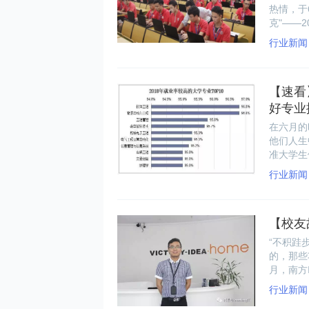
热情，于
克"——
行业新闻
【速看
好专业
在六月的
他们人生
准大学生
什么样的
行业新闻
景”看，
【校友
“不积跬
的，那些
月，南方
司研发主
行业新闻
怀为他指