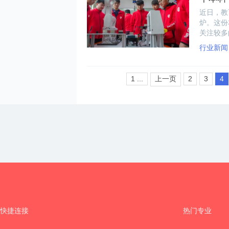
近日，教
炉。这份
关注较多
况。
行业新闻
1 ...
上一页
2
3
4
快捷连接
热门专业